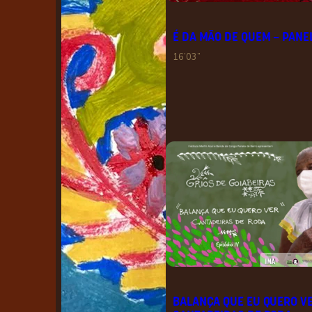
É DA MÃO DE QUEM – PANE
16’03”
BALANÇA QUE EU QUERO VE