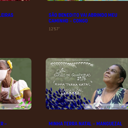
LEIRAS
SÃO BENEDITO VAI ABRINDO MEU
CAMINHO – CONGO
12’57”
R –
MINHA TERRA NATAL – MANGUEZAL