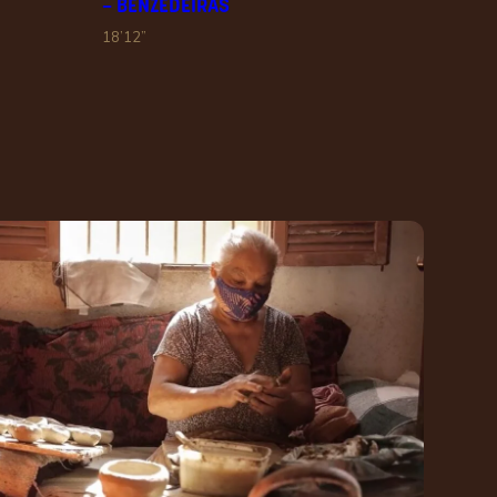
– BENZEDEIRAS
18’12”