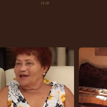
19’28”