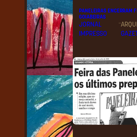
PANELEIRAS ENCERRAM F
GOIABEIRAS
–
JORNAL
ARQU
IMPRESSO
GAZE