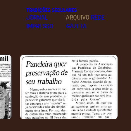
TRADIÇÕES SECULARES
–
JORNAL
ARQUIVO
REDE
IMPRESSO
GAZETA