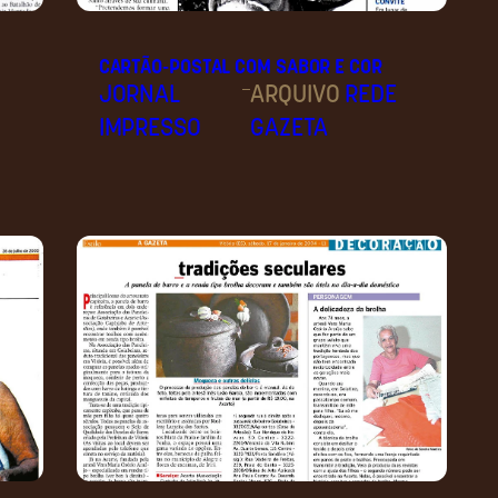
CARTÃO-POSTAL COM SABOR E COR
–
JORNAL
ARQUIVO
REDE
IMPRESSO
GAZETA