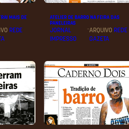
TRAI MAIS DE
ATELIER DE BARRO NA FEIRA DAS
PANELEIRAS
–
IVO
REDE
JORNAL
ARQUIVO
REDE
TA
IMPRESSO
GAZETA