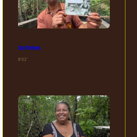
Carlinhos
8’02”