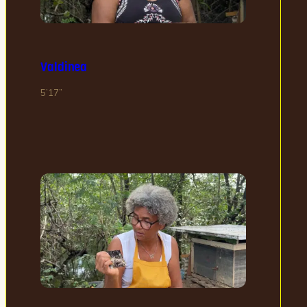
Valdinea
5’17”