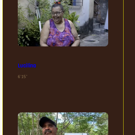
Lucilina
6’15”