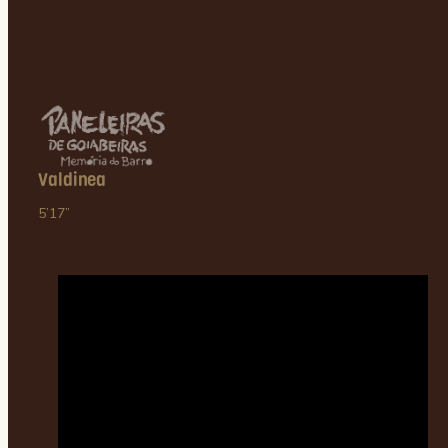
Valdinea
5’17”