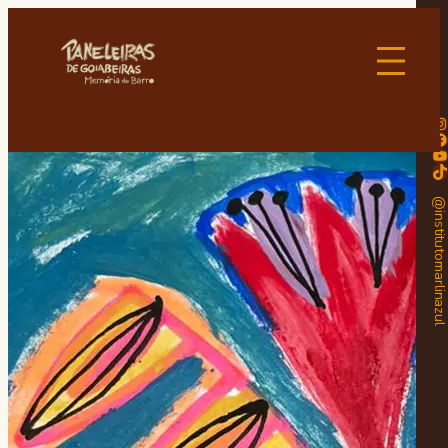
Instagram
Facebook
Youtube
TikTok
@institutomarlinaz