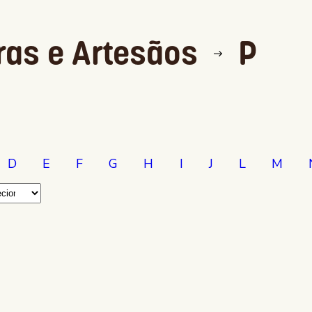
ras e Artesãos
P
D
E
F
G
H
I
J
L
M