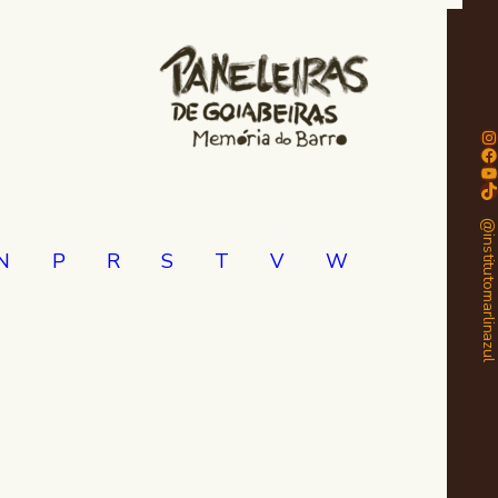
Instagram
Facebook
Youtube
TikTok
@institutomarlinaz
N
P
R
S
T
V
W