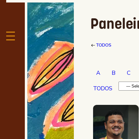
Panelei
TODOS
A
B
C
TODOS