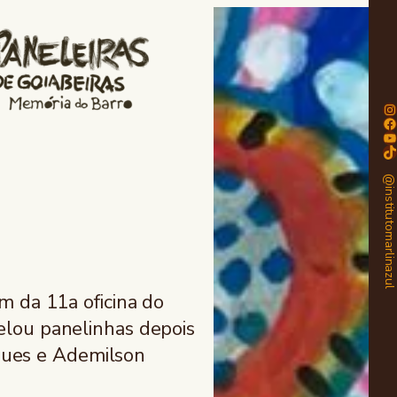
In
Fa
Yo
Ti
@institutomarlinaz
am da 11a oficina do
delou panelinhas depois
rigues e Ademilson