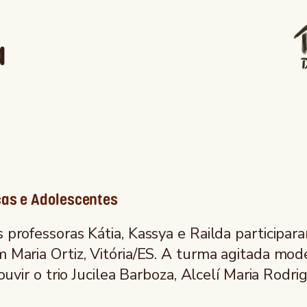
a
ças e Adolescentes
 professoras Kátia, Kassya e Railda participar
m Maria Ortiz, Vitória/ES. A turma agitada mo
 ouvir o trio Jucilea Barboza, Alcelí Maria Rod