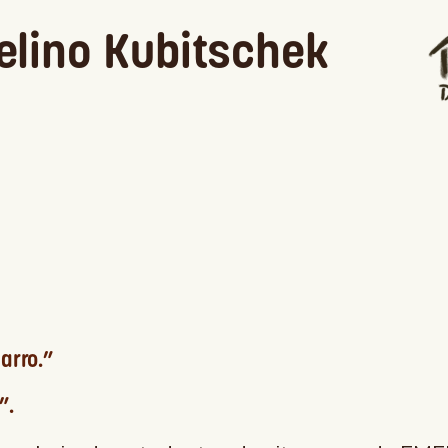
celino Kubitschek
arro.”
”.