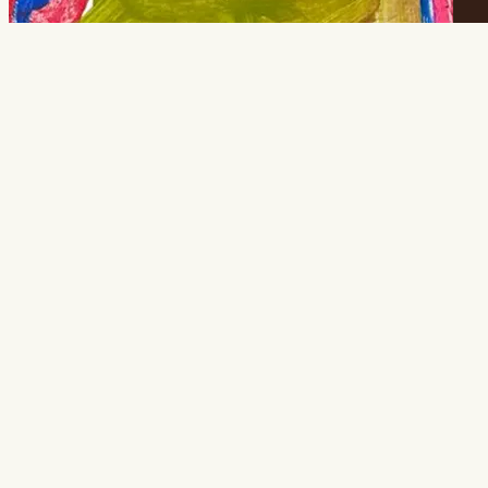
ALL ARCHIVES
A
B
C
D
E
F
G