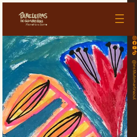
Instagram
Facebook
Youtube
TikTok
@institutomarlinaz