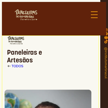
Instagram
Facebook
Youtube
TikTok
@institutomarlinaz
Paneleiras e
Artesãos
TODOS