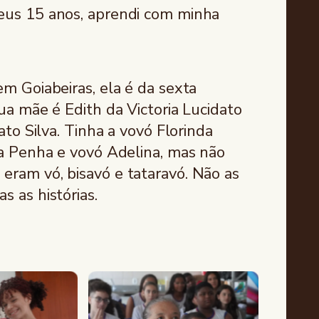
eus 15 anos, aprendi com minha
m Goiabeiras, ela é da sexta
ua mãe é Edith da Victoria Lucidato
ato Silva. Tinha a vovó Florinda
da Penha e vovó Adelina, mas não
ram vó, bisavó e tataravó. Não as
s as histórias.