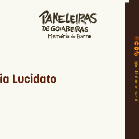
Instagram
Facebook
Youtube
TikTok
@institutomarlinaz
ia Lucidato