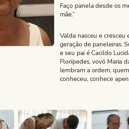
Faço panela desde os m
mãe.”
Valda nasceu e cresceu e
geração de paneleiras. S
e seu pai é Cacildo Lucid
Florípedes, vovó Maria 
lembram a ordem, quem e
conheceu, conhece apena