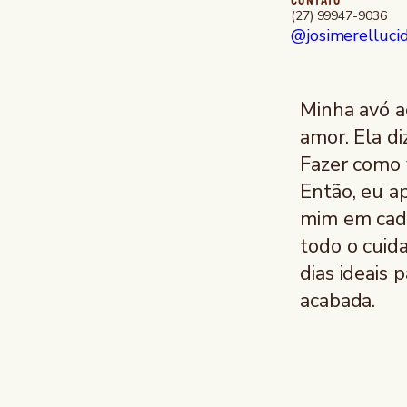
CONTATO
(27) 99947-9036
@josimerelluci
Minha avó a
amor. Ela di
Fazer como 
Então, eu ap
mim em cada
todo o cuid
dias ideais
acabada.