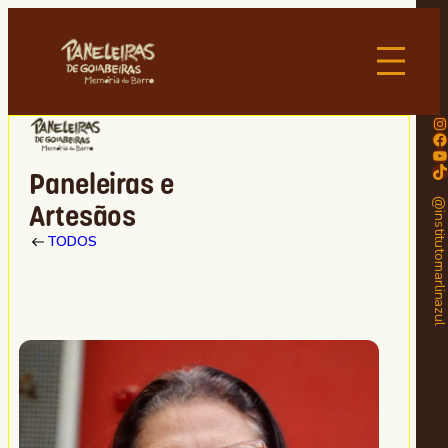
Instagram
Facebook
Youtube
TikTok
Paneleiras e
@institutomarlinaz
Artesãos
TODOS