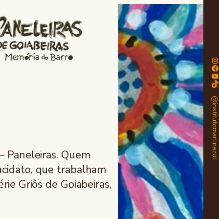
In
Fa
Yo
Ti
@institutomarlinaz
 – Paneleiras. Quem
ucidato, que trabalham
rie Griôs de Goiabeiras,