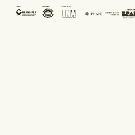
←
Oficina 29 – EMEF Adão
Teste Formato
Benezath
Video
→