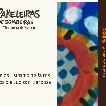
In
Fa
Yo
Ti
@institutomarlinaz
a de Turismo,no turno
ozio e Judison Barbosa