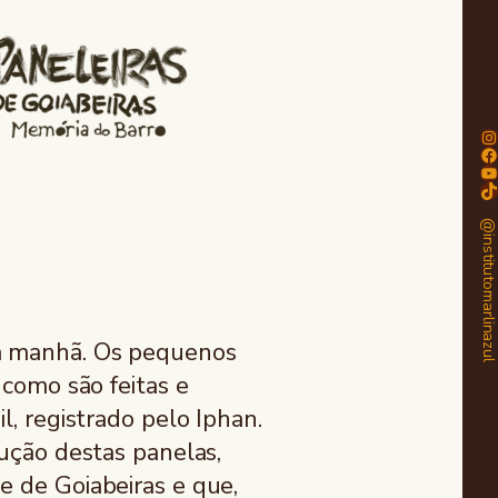
In
Fa
Yo
Ti
@institutomarlinaz
la manhã. Os pequenos
 como são feitas e
l, registrado pelo Iphan.
dução destas panelas,
e de Goiabeiras e que,